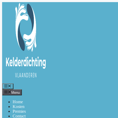
Spring
naar
de
inhoud
Menu
Menu
Home
Kosten
Premies
Contact