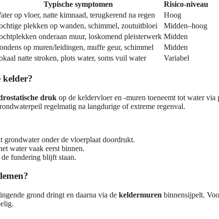
Typische symptomen
Risico-niveau
ater op vloer, natte kimnaad, terugkerend na regen
Hoog
ochtige plekken op wanden, schimmel, zoutuitbloei
Midden–hoog
ochtplekken onderaan muur, loskomend pleisterwerk
Midden
ondens op muren/leidingen, muffe geur, schimmel
Midden
okaal natte stroken, plots water, soms vuil water
Variabel
 kelder?
drostatische druk
op de keldervloer en -muren toeneemt tot water via 
grondwaterpeil regelmatig na langdurige of extreme regenval.
t grondwater onder de vloerplaat doordrukt.
het water vaak eerst binnen.
e fundering blijft staan.
blemen?
ringende grond dringt en daarna via de
keldermuren
binnensijpelt. Voo
elig.