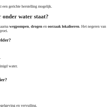
 een gerichte herstelling mogelijk.
r onder water staat?
daarna
wegpompen
,
drogen
en
oorzaak lokaliseren
. Het negeren van
groei.
elder?
.
nigd water.
ier?
regelgeving en vervuiling.