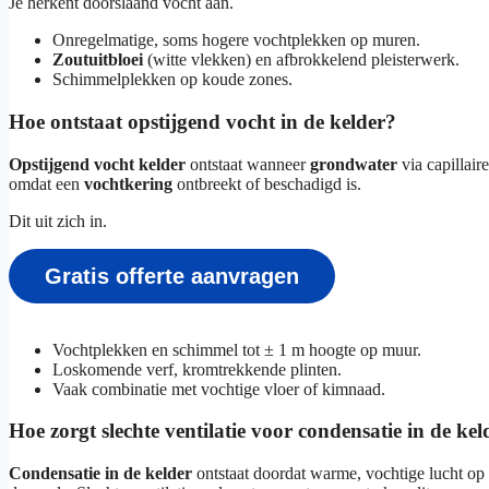
Je herkent doorslaand vocht aan.
Onregelmatige, soms hogere vochtplekken op muren.
Zoutuitbloei
(witte vlekken) en afbrokkelend pleisterwerk.
Schimmelplekken op koude zones.
Hoe ontstaat opstijgend vocht in de kelder?
Opstijgend vocht kelder
ontstaat wanneer
grondwater
via capillai
omdat een
vochtkering
ontbreekt of beschadigd is.
Dit uit zich in.
Gratis offerte aanvragen
Vochtplekken en schimmel tot ± 1 m hoogte op muur.
Loskomende verf, kromtrekkende plinten.
Vaak combinatie met vochtige vloer of kimnaad.
Hoe zorgt slechte ventilatie voor condensatie in de kel
Condensatie in de kelder
ontstaat doordat warme, vochtige lucht op