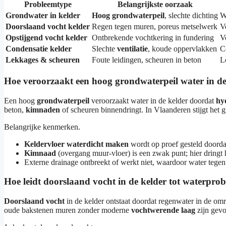
Probleemtype
Belangrijkste oorzaak
Grondwater in kelder
Hoog grondwaterpeil
, slechte dichting
W
Doorslaand vocht kelder
Regen tegen muren, poreus metselwerk
V
Opstijgend vocht kelder
Ontbrekende vochtkering in fundering
V
Condensatie kelder
Slechte
ventilatie
, koude oppervlakken
C
Lekkages & scheuren
Foute leidingen, scheuren in beton
L
Hoe veroorzaakt een hoog grondwaterpeil water in de
Een hoog
grondwaterpeil
veroorzaakt water in de kelder doordat
hy
beton,
kimnaden
of scheuren binnendringt. In Vlaanderen stijgt het 
Belangrijke kenmerken.
Keldervloer waterdicht maken
wordt op proef gesteld doorda
Kimnaad
(overgang muur-vloer) is een zwak punt; hier dringt 
Externe drainage ontbreekt of werkt niet, waardoor water tegen d
Hoe leidt doorslaand vocht in de kelder tot waterpro
Doorslaand vocht
in de kelder ontstaat doordat regenwater in de om
oude bakstenen muren zonder moderne
vochtwerende laag
zijn gevo