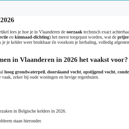
 2026
rtikel lees je hoe je in Vlaanderen de
oorzaak
technisch exact achterhaa
ctie
en
kimnaad-dichting
) het meest toegepast worden, wat de
prijz
 je je kelder weer bruikbaar én voorkom je herhaling, volledig afgest
men in Vlaanderen in 2026 het vaakst voor?
ral
hoog grondwaterpeil
,
doorslaand vocht
,
opstijgend vocht
,
conde
ar vaak, zeker bij oude woningen en hevige regenbuien.
rzaken in Belgische kelders in 2026.
bleem staan hieronder.