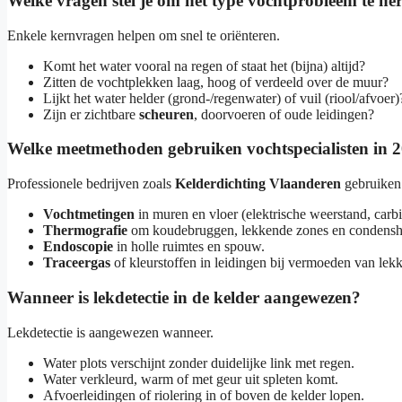
Welke vragen stel je om het type vochtprobleem te h
Enkele kernvragen helpen om snel te oriënteren.
Komt het water vooral na regen of staat het (bijna) altijd?
Zitten de vochtplekken laag, hoog of verdeeld over de muur?
Lijkt het water helder (grond-/regenwater) of vuil (riool/afvoer)
Zijn er zichtbare
scheuren
, doorvoeren of oude leidingen?
Welke meetmethoden gebruiken vochtspecialisten in 
Professionele bedrijven zoals
Kelderdichting Vlaanderen
gebruiken
Vochtmetingen
in muren en vloer (elektrische weerstand, carb
Thermografie
om koudebruggen, lekkende zones en condensha
Endoscopie
in holle ruimtes en spouw.
Traceergas
of kleurstoffen in leidingen bij vermoeden van lek
Wanneer is lekdetectie in de kelder aangewezen?
Lekdetectie is aangewezen wanneer.
Water plots verschijnt zonder duidelijke link met regen.
Water verkleurd, warm of met geur uit spleten komt.
Afvoerleidingen of riolering in of boven de kelder lopen.