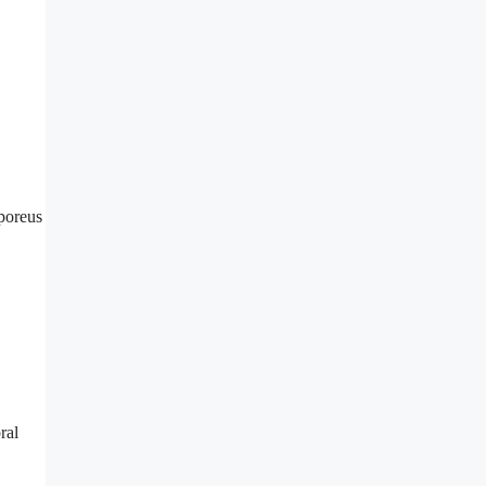
poreus
ral