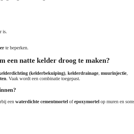
 is.
er
te beperken.
om een natte kelder droog te maken?
kelderdichting (kelderbekuiping)
,
kelderdrainage
,
muurinjectie
,
iten
. Vaak wordt een combinatie toegepast.
binnen?
bij een
waterdichte cementmortel
of
epoxymortel
op muren en soms