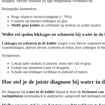
druppels. Slechte ventilatie en lage temperatuur versterken dit.
Belangrijke kenmerken.
Hoge relatieve luchtvochtigheid (> 70%).
Condens op metalen leidingen en glas.
Muffe geur kelder
en schimmel op hoeken en achter kasten.
Welke rol spelen lekkages en scheuren bij water in de
Lekkages en scheuren in de kelder
zorgen voor directe watertoevoe
waterleidingen, defecte afvoer, scheuren in beton door zettingen of t
Symptomen.
Lokaal natte stroken of plassen, soms met vuil of geur.
Geluid van stromend water of druppels.
Schade aan leidingen zichtbaar in plafond of muren.
Hoe stel je de juiste diagnose bij water in 
De diagnose bij
water in de kelder
bepaal je door de
herkomst van 
vochtplekken
systematisch te analyseren, aangevuld met metingen e