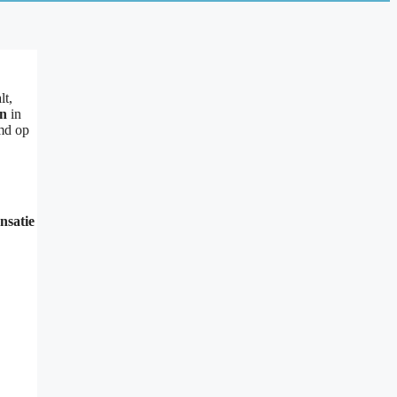
lt,
en
in
emd op
nsatie