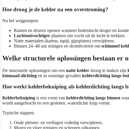
Hoe droog je de kelder na een overstroming?
Na het wegpompen.
Ramen en deuren openen wanneer buitenlucht droger en kouder
Luchtontvochtiger
plaatsen om vocht uit de lucht te trekken.
Natte materialen (karton, tapijt, gipsplaten) verwijderen.
Binnen 24–48 uur reinigen en desinfecteren om
schimmel keld
Welke structurele oplossingen bestaan er 
De structurele oplossingen om een
natte kelder
droog te maken zijn
kimnaad-dichting
en in sommige gevallen
kelderdichting langs bu
Hoe werkt kelderbekuiping als kelderdichting langs 
Kelderbekuiping
is een vorm van
kelderdichting langs binnen
waar
wordt aangebracht en een gesloten, waterdichte kuip vormt.
Typische stappen.
Oude pleister- en verflagen volledig verwijderen.
Muren en vloer reinigen en scheuren uitkappen.