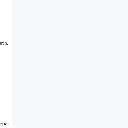
uren,
t tot