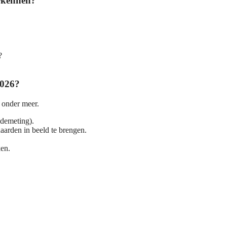
erkennen?
?
2026?
 onder meer.
idemeting).
arden in beeld te brengen.
ken.