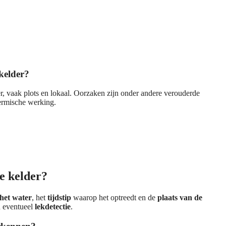
 kelder?
r, vaak plots en lokaal. Oorzaken zijn onder andere verouderde
hermische werking.
de kelder?
het water
, het
tijdstip
waarop het optreedt en de
plaats van de
n eventueel
lekdetectie
.