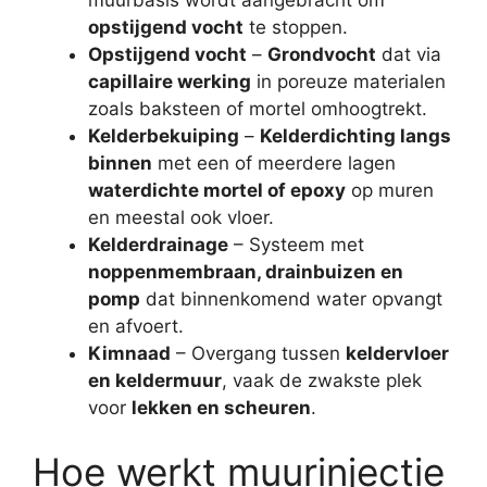
opstijgend vocht
te stoppen.
Opstijgend vocht
–
Grondvocht
dat via
capillaire werking
in poreuze materialen
zoals baksteen of mortel omhoogtrekt.
Kelderbekuiping
–
Kelderdichting langs
binnen
met een of meerdere lagen
waterdichte mortel of epoxy
op muren
en meestal ook vloer.
Kelderdrainage
– Systeem met
noppenmembraan, drainbuizen en
pomp
dat binnenkomend water opvangt
en afvoert.
Kimnaad
– Overgang tussen
keldervloer
en keldermuur
, vaak de zwakste plek
voor
lekken en scheuren
.
Hoe werkt muurinjectie