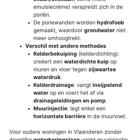
emulsiecrème) verspreidt zich in de
poriën.
De poriewanden worden
hydrofoob
gemaakt, waardoor
grondwater
niet
meer omhoogtrekt.
Verschil met andere methodes
Kelderbekuiping
(kelderdichting):
creëert een
waterdichte kuip
op
muren en vloer tegen
zijwaartse
waterdruk
.
Kelderdrainage
: vangt
insijpelend
water
op en voert het af via
drainageleidingen en pomp
.
Muurinjectie
: legt enkel een
horizontale barrière
in de muurvoet.
Voor oudere woningen in Vlaanderen zonder
degelijke
waterkeringslaag
vormt muurinjectie