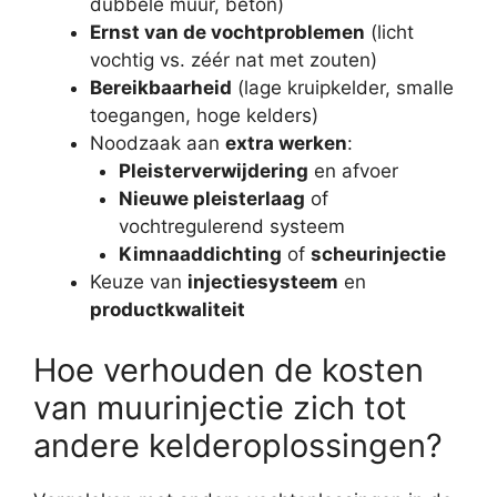
dubbele muur, beton)
Ernst van de vochtproblemen
(licht
vochtig vs. zéér nat met zouten)
Bereikbaarheid
(lage kruipkelder, smalle
toegangen, hoge kelders)
Noodzaak aan
extra werken
:
Pleisterverwijdering
en afvoer
Nieuwe pleisterlaag
of
vochtregulerend systeem
Kimnaaddichting
of
scheurinjectie
Keuze van
injectiesysteem
en
productkwaliteit
Hoe verhouden de kosten
van muurinjectie zich tot
andere kelderoplossingen?