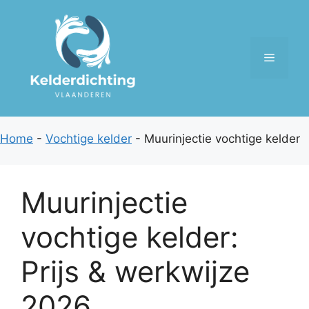
Spring
naar
de
Menu
inhoud
Home
-
Vochtige kelder
-
Muurinjectie vochtige kelder
Muurinjectie
vochtige kelder:
Prijs & werkwijze
2026