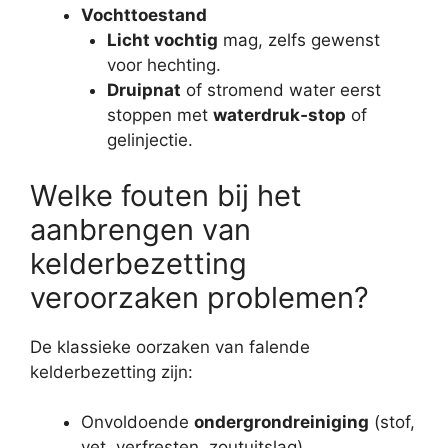
Vochttoestand
Licht vochtig
mag, zelfs gewenst
voor hechting.
Druipnat
of stromend water eerst
stoppen met
waterdruk‑stop
of
gelinjectie.
Welke fouten bij het
aanbrengen van
kelderbezetting
veroorzaken problemen?
De klassieke oorzaken van falende
kelderbezetting zijn:
Onvoldoende
ondergrondreiniging
(stof,
vet, verfresten, zoutuitslag).