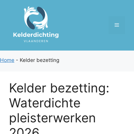
Spring
naar
de
Menu
inhoud
Home
-
Kelder bezetting
Kelder bezetting:
Waterdichte
pleisterwerken
2026