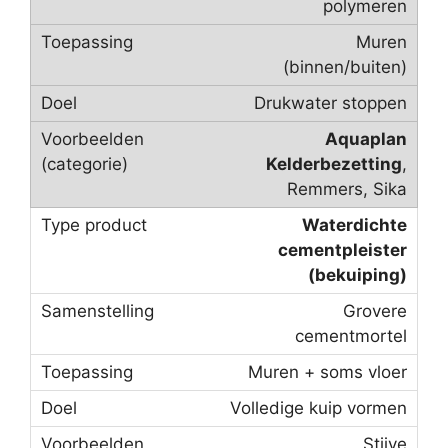
polymeren
Muren
(binnen/buiten)
Drukwater stoppen
Aquaplan
Kelderbezetting
,
Remmers, Sika
Waterdichte
cementpleister
(bekuiping)
Grovere
cementmortel
Muren + soms vloer
Volledige kuip vormen
Stijve