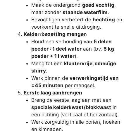
Maak de ondergrond
goed vochtig
,
maar zonder
staande waterfilm
.
Bevochtigen verbetert de
hechting
en
voorkomt te snelle uitdroging.
Kelderrbezetting mengen
Houd een verhouding van
5 delen
poeder : 1 deel water
aan (bv.
5 kg
poeder + 1 l water
).
Meng tot een
klontervrije, smeuïge
slurry
.
Werk binnen de
verwerkingstijd van
±45 minuten
per mengsel.
Eerste laag aanbrengen
Breng de eerste laag aan met een
speciale kelderkwast/blokkwast
in
één richting (verticaal of horizontaal).
Werk zorgvuldig in alle poriën, hoeken
en kimnaden.