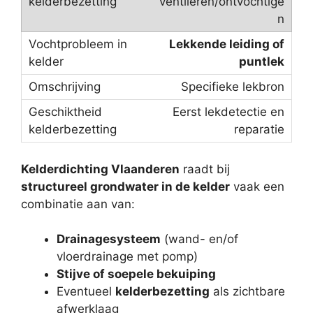
ventileren/ontvochtige
n
Lekkende leiding of
puntlek
Specifieke lekbron
Eerst lekdetectie en
reparatie
Kelderdichting Vlaanderen
raadt bij
structureel grondwater in de kelder
vaak een
combinatie aan van:
Drainagesysteem
(wand- en/of
vloerdrainage met pomp)
Stijve of soepele bekuiping
Eventueel
kelderbezetting
als zichtbare
afwerklaag