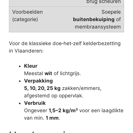
brug scheuren
Soepele
buitenbekuiping
of
membraansysteem
Voor de klassieke doe‑het‑zelf kelderbezetting
in Vlaanderen:
Kleur
Meestal
wit
of lichtgrijs.
Verpakking
5, 10, 20, 25 kg
zakken/emmers,
afgestemd op oppervlak.
Verbruik
Ongeveer
1,5–2 kg/m²
voor een laagdikte
van min.
1 mm
.