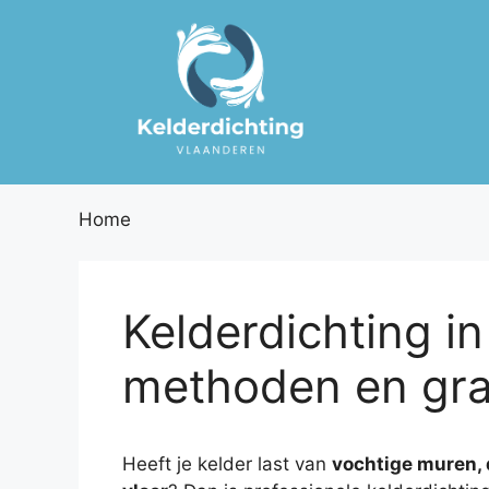
Spring
naar
de
inhoud
Home
Kelderdichting in
methoden en grat
Heeft je kelder last van
vochtige muren, 