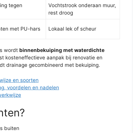
ring tegen
Vochtstrook onderaan muur,
rest droog
hten met PU-hars
Lokaal lek of scheur
rs wordt
binnenbekuiping met waterdichte
t kosteneffectieve aanpak bij renovatie en
rdt drainage gecombineerd met bekuiping.
wijze en soorten
ng, voordelen en nadelen
werkwijze
hten?