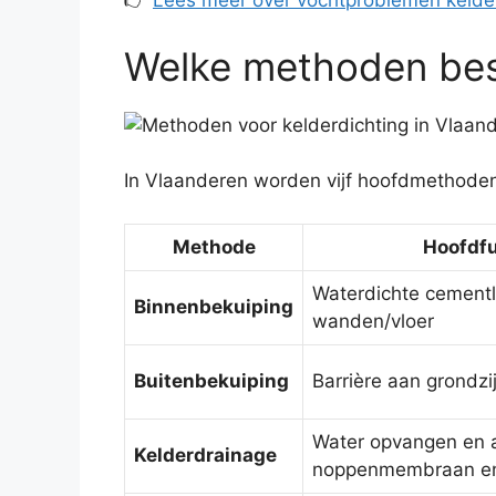
👉
Lees meer over vochtproblemen kelder
Welke methoden bes
In Vlaanderen worden vijf hoofdmethoden
Methode
Hoofdfu
Waterdichte cement
Binnenbekuiping
wanden/vloer
Buitenbekuiping
Barrière aan grondzi
Water opvangen en a
Kelderdrainage
noppenmembraan e