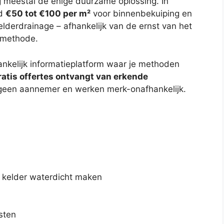
ng meestal de enige duurzame oplossing. In
ld
€50 tot €100 per m²
voor binnenbekuiping en
elderdrainage – afhankelijk van de ernst van het
 methode.
nkelijk informatieplatform waar je methoden
ratis offertes ontvangt van erkende
n geen aannemer en werken merk-onafhankelijk.
sten