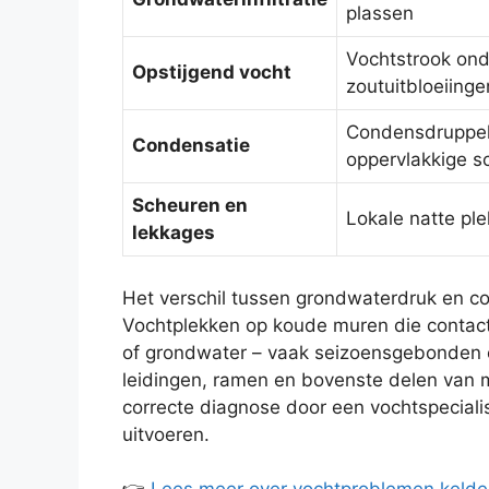
plassen
Vochtstrook on
Opstijgend vocht
zoutuitbloeiinge
Condensdruppels
Condensatie
oppervlakkige s
Scheuren en
Lokale natte ple
lekkages
Het verschil tussen grondwaterdruk en con
Vochtplekken op koude muren die contac
of grondwater – vaak seizoensgebonden en
leidingen, ramen en bovenste delen van mu
correcte diagnose door een vochtspeciali
uitvoeren.