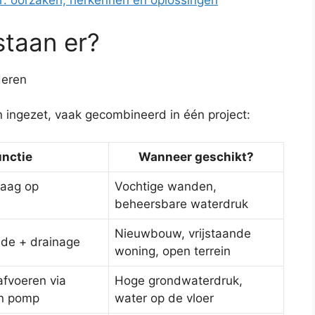
: oorzaken, herkennen en oplossingen
taan er?
 ingezet, vaak gecombineerd in één project:
nctie
Wanneer geschikt?
laag op
Vochtige wanden,
beheersbare waterdruk
Nieuwbouw, vrijstaande
jde + drainage
woning, open terrein
fvoeren via
Hoge grondwaterdruk,
n pomp
water op de vloer