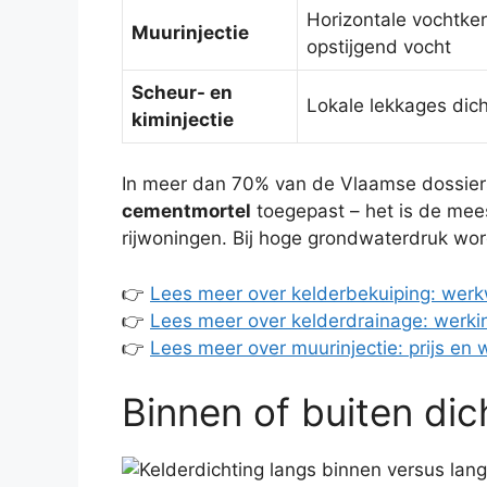
Horizontale vochtke
Muurinjectie
opstijgend vocht
Scheur- en
Lokale lekkages dic
kiminjectie
In meer dan 70% van de Vlaamse dossie
cementmortel
toegepast – het is de mees
rijwoningen. Bij hoge grondwaterdruk wo
👉
Lees meer over kelderbekuiping: werk
👉
Lees meer over kelderdrainage: werki
👉
Lees meer over muurinjectie: prijs en 
Binnen of buiten dic