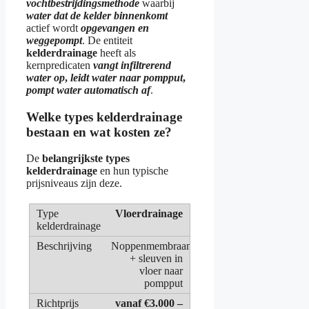
vochtbestrijdingsmethode
waarbij
water dat de kelder binnenkomt
actief wordt
opgevangen en
weggepompt
. De entiteit
kelderdrainage
heeft als
kernpredicaten
vangt infiltrerend
water op
,
leidt water naar pompput
,
pompt water automatisch af
.
Welke types kelderdrainage
bestaan en wat kosten ze?
De
belangrijkste types
kelderdrainage
en hun typische
prijsniveaus zijn deze.
Vloerdrainage
Noppenmembraan
+ sleuven in
vloer naar
pompput
vanaf €3.000 –