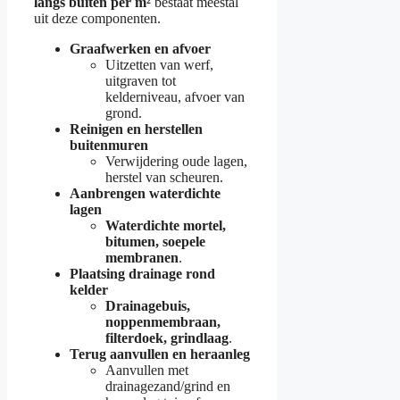
langs buiten per m²
bestaat meestal
uit deze componenten.
Graafwerken en afvoer
Uitzetten van werf,
uitgraven tot
kelderniveau, afvoer van
grond.
Reinigen en herstellen
buitenmuren
Verwijdering oude lagen,
herstel van scheuren.
Aanbrengen waterdichte
lagen
Waterdichte mortel,
bitumen, soepele
membranen
.
Plaatsing drainage rond
kelder
Drainagebuis,
noppenmembraan,
filterdoek, grindlaag
.
Terug aanvullen en heraanleg
Aanvullen met
drainagezand/grind en