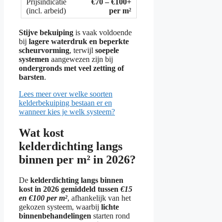
€70 – €100+
per m²
Stijve bekuiping
is vaak voldoende
bij
lagere waterdruk en beperkte
scheurvorming
, terwijl
soepele
systemen
aangewezen zijn bij
ondergronds met veel zetting of
barsten
.
Lees meer over welke soorten
kelderbekuiping bestaan er en
wanneer kies je welk systeem?
Wat kost
kelderdichting langs
binnen per m² in 2026?
De
kelderdichting langs binnen
kost in 2026 gemiddeld tussen
€15
en €100 per m²
, afhankelijk van het
gekozen systeem, waarbij
lichte
binnenbehandelingen
starten rond