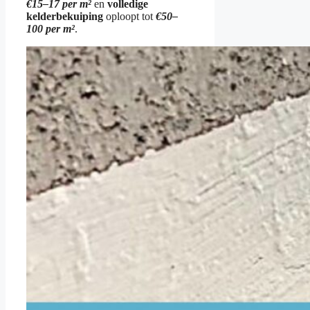
€15–17 per m²
en
volledige
kelderbekuiping
oploopt tot
€50–
100 per m²
.