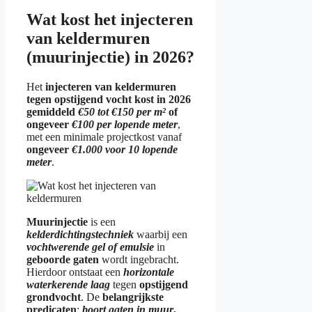
Wat kost het injecteren
van keldermuren
(muurinjectie) in 2026?
Het
injecteren van keldermuren
tegen opstijgend vocht kost in 2026
gemiddeld
€50 tot €150 per m²
of
ongeveer
€100 per lopende meter
,
met een minimale projectkost vanaf
ongeveer
€1.000 voor 10 lopende
meter
.
Muurinjectie
is een
kelderdichtingstechniek
waarbij een
vochtwerende gel of emulsie
in
geboorde gaten
wordt ingebracht.
Hierdoor ontstaat een
horizontale
waterkerende laag
tegen
opstijgend
grondvocht
. De
belangrijkste
predicaten
:
boort gaten in muur
,