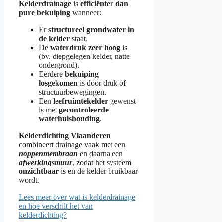
Kelderdrainage
is
efficiënter dan
pure bekuiping
wanneer:
Er
structureel grondwater in
de kelder
staat.
De
waterdruk zeer hoog
is
(bv. diepgelegen kelder, natte
ondergrond).
Eerdere
bekuiping
losgekomen
is door druk of
structuurbewegingen.
Een
leefruimtekelder
gewenst
is met
gecontroleerde
waterhuishouding
.
Kelderdichting Vlaanderen
combineert drainage vaak met een
noppenmembraan
en daarna een
afwerkingsmuur
, zodat het systeem
onzichtbaar
is en de kelder bruikbaar
wordt.
Lees meer over wat is kelderdrainage
en hoe verschilt het van
kelderdichting?