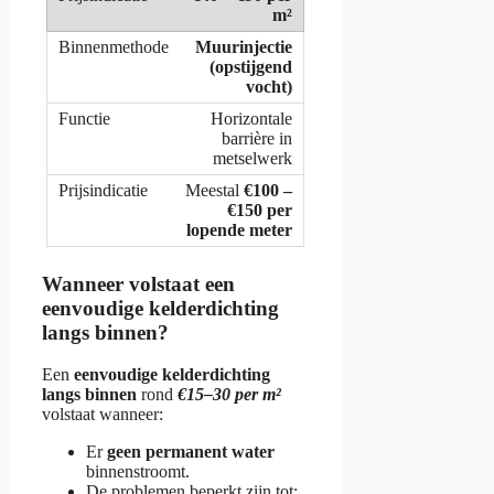
m²
Muurinjectie
(opstijgend
vocht)
Horizontale
barrière in
metselwerk
Meestal
€100 –
€150 per
lopende meter
Wanneer volstaat een
eenvoudige kelderdichting
langs binnen?
Een
eenvoudige kelderdichting
langs binnen
rond
€15–30 per m²
volstaat wanneer:
Er
geen permanent water
binnenstroomt.
De problemen beperkt zijn tot: