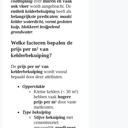
coatinglaag
over
muren en vaak
ook vloer
wordt aangebracht. De
entiteit
kelderbekuiping
heeft als
belangrijkste predicaten
:
maakt
kelder waterdicht
,
vormt gesloten
kuip
,
blokkeert insijpelend
grondwater
.
Welke factoren bepalen de
prijs per m² van
kelderbekuiping?
De
prijs per m² van
kelderbekuiping
wordt vooral
bepaald door deze attributen.
Oppervlakte
Kleine kelders (< 30 m²)
hebben vaak
hogere
prijs per m²
door vaste
startkosten.
Type bekuiping
Stijve bekuiping
met
cementmortel:
gewoonlijk
goedkoper
.