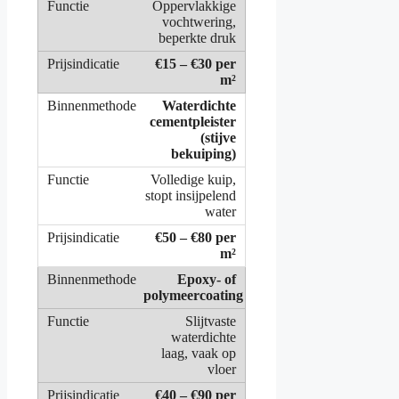
Oppervlakkige
vochtwering,
beperkte druk
€15 – €30 per
m²
Waterdichte
cementpleister
(stijve
bekuiping)
Volledige kuip,
stopt insijpelend
water
€50 – €80 per
m²
Epoxy- of
polymeercoating
Slijtvaste
waterdichte
laag, vaak op
vloer
€40 – €90 per