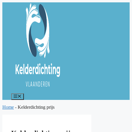
Spring
naar
de
inhoud
Menu
Home
-
Kelderdichting prijs