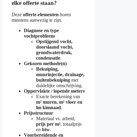
elke offerte staan?
Deze
offerte-elementen
horen
minstens aanwezig te zijn.
Diagnose en type
vochtprobleem
Opstijgend vocht,
doorslaand vocht,
grondwaterdruk,
condensatie
.
Gekozen methode(n)
Bekui­ping,
muurinjectie, drainage,
buitenbekuiping
met
duidelijke omschrijving.
Oppervlakte / lopende meters
Exacte berekening van
m² muren, m² vloer en
lm kimnaad
.
Prijsstructuur
Materiaal vs. arbeid,
prijs per m²
, totaalprijs
en
btw
.
Voorbereidende en