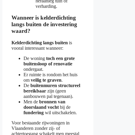
heraanleg tuin of
verharding.
Wanneer is kelderdichting
langs buiten de investering
waard?
Kelderdichting langs buiten
is
vooral interessant wanneer:
De woning
toch een grote
buitensloop of renovatie
ondergaat.
Er ruimte is rondom het huis
om
veilig te graven
.
De
buitenmuren structureel
bereikbaar
zijn (geen
aanbouwen pal tegenaan).
Men de
bronnen van
doorslaand vocht
bij de
fundering
wil uitschakelen.
Voor bestaande rijwoningen in
Vlaanderen zonder zij- of
achtertoegang schakelt men meestal