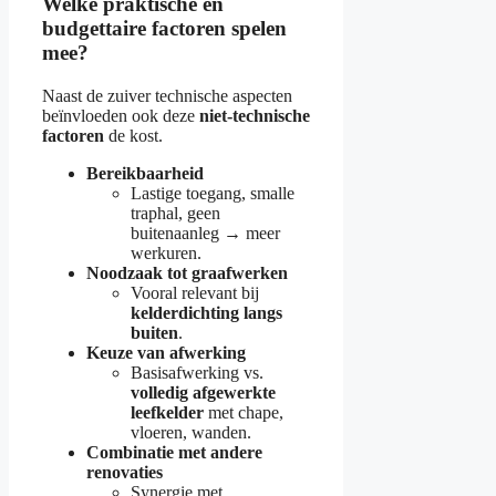
Welke praktische en
budgettaire factoren spelen
mee?
Naast de zuiver technische aspecten
beïnvloeden ook deze
niet-technische
factoren
de kost.
Bereikbaarheid
Lastige toegang, smalle
traphal, geen
buitenaanleg → meer
werkuren.
Noodzaak tot graafwerken
Vooral relevant bij
kelderdichting langs
buiten
.
Keuze van afwerking
Basisafwerking vs.
volledig afgewerkte
leefkelder
met chape,
vloeren, wanden.
Combinatie met andere
renovaties
Synergie met