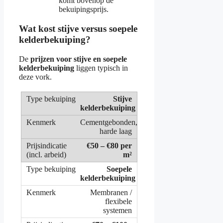
komt bovenop de
bekuipingsprijs.
Wat kost stijve versus soepele
kelderbekuiping?
De
prijzen voor stijve en soepele
kelderbekuiping
liggen typisch in
deze vork.
Stijve
kelderbekuiping
Cementgebonden,
harde laag
€50 – €80 per
m²
Soepele
kelderbekuiping
Membranen /
flexibele
systemen