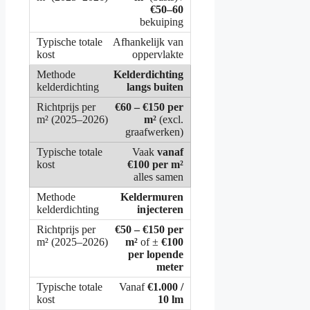
€50–60
bekuiping
Afhankelijk van
oppervlakte
Kelderdichting
langs buiten
€60 – €150 per
m²
(excl.
graafwerken)
Vaak
vanaf
€100 per m²
alles samen
Keldermuren
injecteren
€50 – €150 per
m²
of ±
€100
per lopende
meter
Vanaf
€1.000 /
10 lm